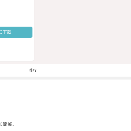
PC下载
排行
加流畅。