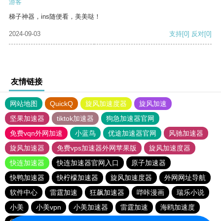
游客
梯子神器，ins随便看，美美哒！
2024-09-03
支持
[0]
反对
[0]
友情链接
网站地图
QuickQ
旋风加速度器
旋风加速
坚果加速器
tiktok加速器
狗急加速器官网
免费vqn外网加速
小蓝鸟
优途加速器官网
风驰加速器
旋风加速器
免费vps加速器外网苹果版
旋风加速度器
快连加速器
快连加速器官网入口
原子加速器
快鸭加速器
快柠檬加速器
旋风加速度器
外网网址导航
软件中心
雷霆加速
狂飙加速器
哔咔漫画
瑞乐小说
小美
小美vpn
小美加速器
雷霆加速
海鸥加速度