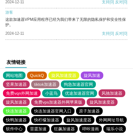
2024-12-11
支持
[0]
反对
[0]
游客
这款加速器VPM应用程序已经为我们带来了无限的隐私保护和安全性保
护。
2024-12-11
支持
[0]
反对
[0]
友情链接
网站地图
QuickQ
旋风加速度器
旋风加速
坚果加速器
tiktok加速器
狗急加速器官网
免费vqn外网加速
小蓝鸟
优途加速器官网
风驰加速器
旋风加速器
免费vps加速器外网苹果版
旋风加速度器
快连加速器
快连加速器官网入口
原子加速器
快鸭加速器
快柠檬加速器
旋风加速度器
外网网址导航
软件中心
雷霆加速
狂飙加速器
哔咔漫画
瑞乐小说