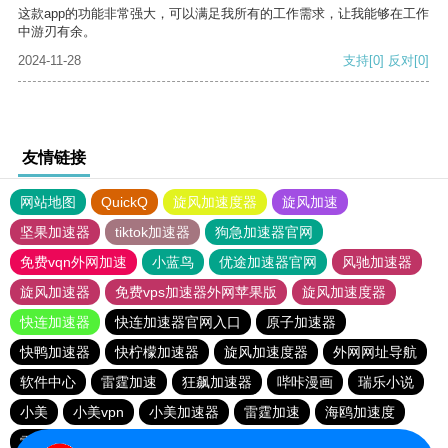
这款app的功能非常强大，可以满足我所有的工作需求，让我能够在工作
中游刃有余。
2024-11-28
支持
[0]
反对
[0]
友情链接
网站地图
QuickQ
旋风加速度器
旋风加速
坚果加速器
tiktok加速器
狗急加速器官网
免费vqn外网加速
小蓝鸟
优途加速器官网
风驰加速器
旋风加速器
免费vps加速器外网苹果版
旋风加速度器
快连加速器
快连加速器官网入口
原子加速器
快鸭加速器
快柠檬加速器
旋风加速度器
外网网址导航
软件中心
雷霆加速
狂飙加速器
哔咔漫画
瑞乐小说
小美
小美vpn
小美加速器
雷霆加速
海鸥加速度
雷霆加速版ins
海鸥加速器下载
雷霆加速下载