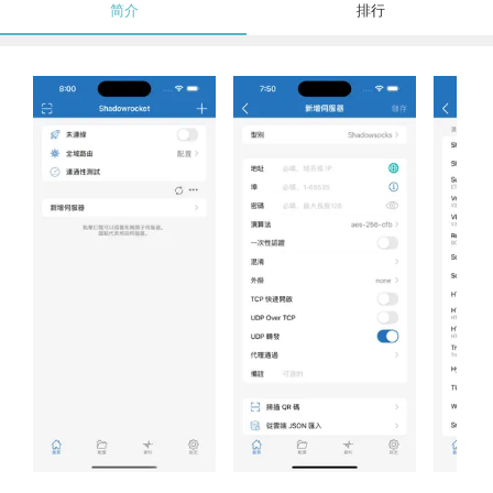
简介
排行