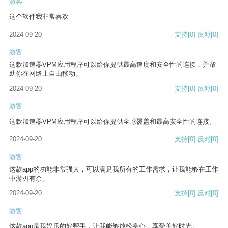
游客
这个软件我非常喜欢
2024-09-20
支持
[0]
反对
[0]
游客
这款加速器VPM应用程序可以给你提供最高速度和安全性的连接，并帮
助你在网络上自由移动。
2024-09-20
支持
[0]
反对
[0]
游客
这款加速器VPM应用程序可以给你提供全球覆盖和最高安全性的连接。
2024-09-20
支持
[0]
反对
[0]
游客
这款app的功能非常强大，可以满足我所有的工作需求，让我能够在工作
中游刃有余。
2024-09-20
支持
[0]
反对
[0]
游客
这款app是我娱乐的好帮手，让我能够放松身心，享受美好时光。