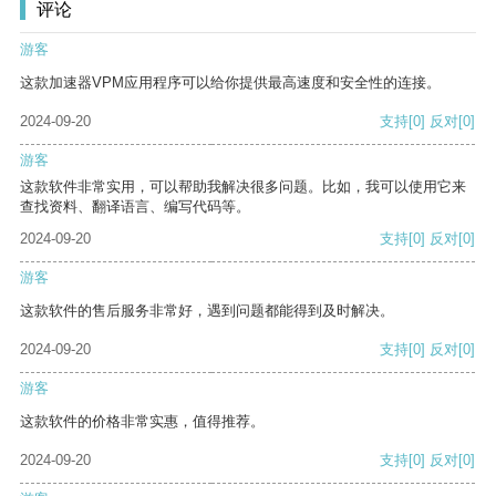
评论
游客
这款加速器VPM应用程序可以给你提供最高速度和安全性的连接。
2024-09-20
支持
[0]
反对
[0]
游客
这款软件非常实用，可以帮助我解决很多问题。比如，我可以使用它来
查找资料、翻译语言、编写代码等。
2024-09-20
支持
[0]
反对
[0]
游客
这款软件的售后服务非常好，遇到问题都能得到及时解决。
2024-09-20
支持
[0]
反对
[0]
游客
这款软件的价格非常实惠，值得推荐。
2024-09-20
支持
[0]
反对
[0]