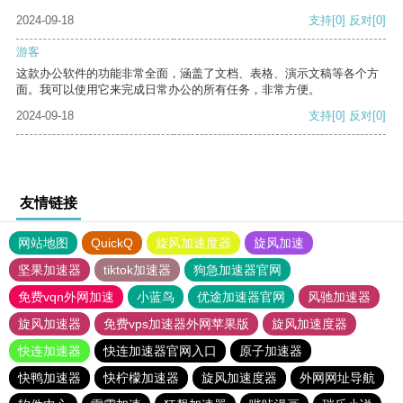
2024-09-18
支持
[0]
反对
[0]
游客
这款办公软件的功能非常全面，涵盖了文档、表格、演示文稿等各个方
面。我可以使用它来完成日常办公的所有任务，非常方便。
2024-09-18
支持
[0]
反对
[0]
友情链接
网站地图
QuickQ
旋风加速度器
旋风加速
坚果加速器
tiktok加速器
狗急加速器官网
免费vqn外网加速
小蓝鸟
优途加速器官网
风驰加速器
旋风加速器
免费vps加速器外网苹果版
旋风加速度器
快连加速器
快连加速器官网入口
原子加速器
快鸭加速器
快柠檬加速器
旋风加速度器
外网网址导航