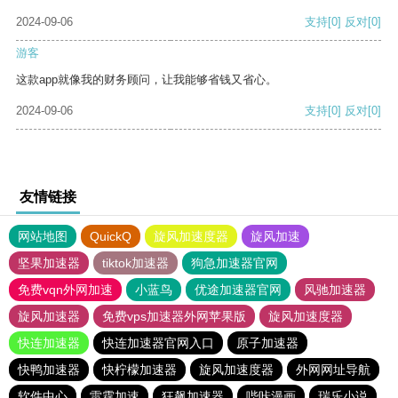
2024-09-06
支持
[0]
反对
[0]
游客
这款app就像我的财务顾问，让我能够省钱又省心。
2024-09-06
支持
[0]
反对
[0]
友情链接
网站地图
QuickQ
旋风加速度器
旋风加速
坚果加速器
tiktok加速器
狗急加速器官网
免费vqn外网加速
小蓝鸟
优途加速器官网
风驰加速器
旋风加速器
免费vps加速器外网苹果版
旋风加速度器
快连加速器
快连加速器官网入口
原子加速器
快鸭加速器
快柠檬加速器
旋风加速度器
外网网址导航
软件中心
雷霆加速
狂飙加速器
哔咔漫画
瑞乐小说